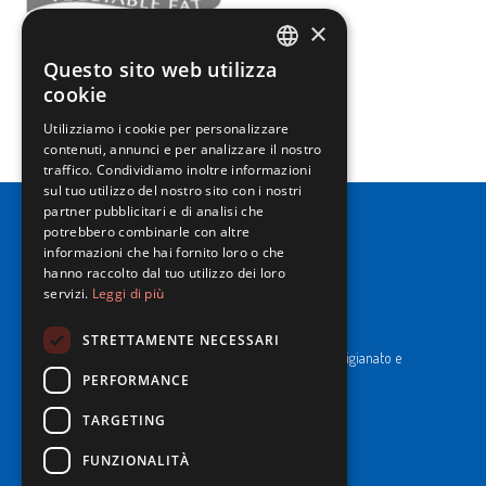
×
Questo sito web utilizza
ITALIAN
cookie
ENGLISH
Utilizziamo i cookie per personalizzare
contenuti, annunci e per analizzare il nostro
traffico. Condividiamo inoltre informazioni
sul tuo utilizzo del nostro sito con i nostri
partner pubblicitari e di analisi che
potrebbero combinarle con altre
informazioni che hai fornito loro o che
hanno raccolto dal tuo utilizzo dei loro
servizi.
Leggi di più
NewPrinces S.p.A.
CF e P. Iva 00183410653 / REA di RE n°277595.
STRETTAMENTE NECESSARI
Ufficio del Registro: Camera di Commercio Industria Artigianato e
Agricoltura di Reggio Emilia.
PERFORMANCE
Cap. Soc. € 43.935.050,00 i.v.
TARGETING
Cookie Policy
FUNZIONALITÀ
Privacy Policy