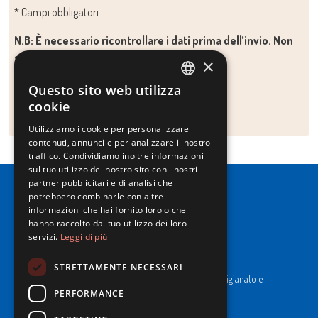
* Campi obbligatori
N.B: È necessario ricontrollare i dati prima dell’invio. Non
saranno più modificabili.
×
Questo sito web utilizza
Invia
ITALIAN
cookie
ENGLISH
Utilizziamo i cookie per personalizzare
contenuti, annunci e per analizzare il nostro
traffico. Condividiamo inoltre informazioni
sul tuo utilizzo del nostro sito con i nostri
partner pubblicitari e di analisi che
potrebbero combinarle con altre
informazioni che hai fornito loro o che
hanno raccolto dal tuo utilizzo dei loro
servizi.
Leggi di più
NewPrinces S.p.A.
CF e P. Iva 00183410653 / REA di RE n°277595.
STRETTAMENTE NECESSARI
Ufficio del Registro: Camera di Commercio Industria Artigianato e
Agricoltura di Reggio Emilia.
PERFORMANCE
Cap. Soc. € 43.935.050,00 i.v.