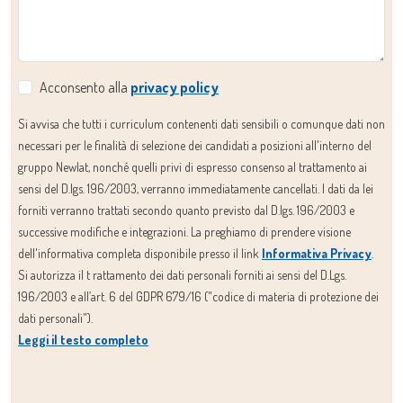
Acconsento alla
privacy policy
Si avvisa che tutti i curriculum contenenti dati sensibili o comunque dati non
necessari per le finalità di selezione dei candidati a posizioni all'interno del
gruppo Newlat, nonché quelli privi di espresso consenso al trattamento ai
sensi del D.lgs. 196/2003, verranno immediatamente cancellati. I dati da lei
forniti verranno trattati secondo quanto previsto dal D.lgs. 196/2003 e
successive modifiche e integrazioni. La preghiamo di prendere visione
dell'informativa completa disponibile presso il link
Informativa Privacy
.
Si autorizza il t rattamento dei dati personali forniti ai sensi del D.Lgs.
196/2003 e all’art. 6 del GDPR 679/16 ("codice di materia di protezione dei
dati personali").
Leggi il testo completo