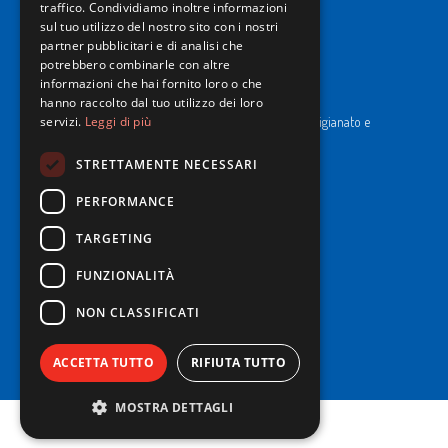
traffico. Condividiamo inoltre informazioni
sul tuo utilizzo del nostro sito con i nostri
partner pubblicitari e di analisi che
potrebbero combinarle con altre
NewPrinces S.p.A.
informazioni che hai fornito loro o che
hanno raccolto dal tuo utilizzo dei loro
CF e P. Iva 00183410653 / REA di RE n°277595.
Ufficio del Registro: Camera di Commercio Industria Artigianato e
servizi.
Leggi di più
Agricoltura di Reggio Emilia.
Cap. Soc. € 43.935.050,00 i.v.
STRETTAMENTE NECESSARI
Cookie Policy
PERFORMANCE
Privacy Policy
TARGETING
Whistleblowing
Codice Etico e di Condotta
FUNZIONALITÀ
Informativa Imballi per il trasporto
NON CLASSIFICATI
© 2025 NewPrinces S.p.A - All Rights Reserved.
ACCETTA TUTTO
RIFIUTA TUTTO
MOSTRA DETTAGLI