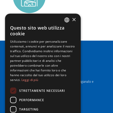
×
Latte e derivati
SCOPRI
Questo sito web utilizza
ITALIAN
cookie
ENGLISH
Utilizziamo i cookie per personalizzare
contenuti, annunci e per analizzare il nostro
traffico. Condividiamo inoltre informazioni
sul tuo utilizzo del nostro sito con i nostri
partner pubblicitari e di analisi che
potrebbero combinarle con altre
informazioni che hai fornito loro o che
NewPrinces S.p.A.
hanno raccolto dal tuo utilizzo dei loro
CF e P. Iva 00183410653 / REA di RE n°277595.
servizi.
Leggi di più
Ufficio del Registro: Camera di Commercio Industria Artigianato e
Agricoltura di Reggio Emilia.
Cap. Soc. € 43.935.050,00 i.v.
STRETTAMENTE NECESSARI
PERFORMANCE
Cookie Policy
Privacy Policy
TARGETING
Whistleblowing