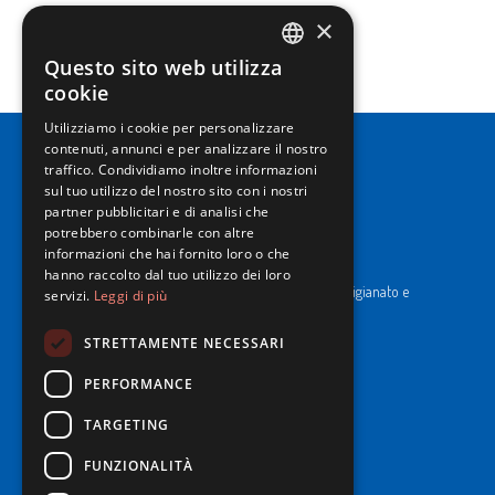
Latte e derivati
×
SCOPRI
Questo sito web utilizza
ITALIAN
cookie
ENGLISH
Utilizziamo i cookie per personalizzare
contenuti, annunci e per analizzare il nostro
traffico. Condividiamo inoltre informazioni
sul tuo utilizzo del nostro sito con i nostri
partner pubblicitari e di analisi che
potrebbero combinarle con altre
NewPrinces S.p.A.
informazioni che hai fornito loro o che
CF e P. Iva 00183410653 / REA di RE n°277595.
hanno raccolto dal tuo utilizzo dei loro
Ufficio del Registro: Camera di Commercio Industria Artigianato e
servizi.
Leggi di più
Agricoltura di Reggio Emilia.
Cap. Soc. € 43.935.050,00 i.v.
STRETTAMENTE NECESSARI
Cookie Policy
PERFORMANCE
Privacy Policy
Whistleblowing
TARGETING
Codice Etico e di Condotta
FUNZIONALITÀ
Informativa Imballi per il trasporto