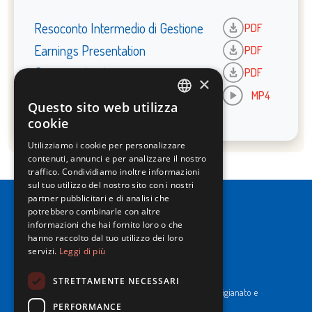
Resoconto Intermedio di Gestione
PDF
Earnings Presentation
PDF
Comunicato stampa
PDF
×
Call Playback
MP4
Questo sito web utilizza
ITALIAN
cookie
ENGLISH
Utilizziamo i cookie per personalizzare
contenuti, annunci e per analizzare il nostro
traffico. Condividiamo inoltre informazioni
sul tuo utilizzo del nostro sito con i nostri
partner pubblicitari e di analisi che
potrebbero combinarle con altre
informazioni che hai fornito loro o che
hanno raccolto dal tuo utilizzo dei loro
servizi.
Leggi di più
NewPrinces S.p.A.
CF e P. Iva 00183410653 / REA di RE n°277595.
STRETTAMENTE NECESSARI
Ufficio del Registro: Camera di Commercio Industria Artigianato e
Agricoltura di Reggio Emilia.
PERFORMANCE