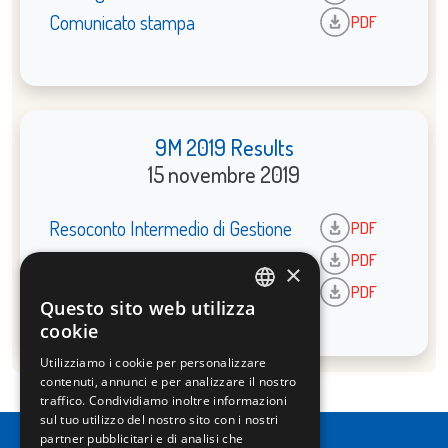
Comunicato stampa
PDF
9M 2019 Results
15 novembre 2019
Resoconto Intermedio di Gestione
PDF
Earnings Presentation
PDF
×
Comunicato stampa
PDF
Questo sito web utilizza
ITALIAN
cookie
ENGLISH
Utilizziamo i cookie per personalizzare
contenuti, annunci e per analizzare il nostro
traffico. Condividiamo inoltre informazioni
sul tuo utilizzo del nostro sito con i nostri
partner pubblicitari e di analisi che