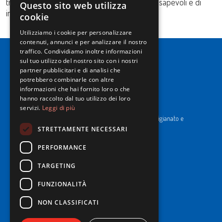
traguardo, ma un percorso fatto di scelte consapevoli e di
Questo sito web utilizza
ITALIAN
innovazione.
cookie
ENGLISH
Utilizziamo i cookie per personalizzare
contenuti, annunci e per analizzare il nostro
traffico. Condividiamo inoltre informazioni
sul tuo utilizzo del nostro sito con i nostri
partner pubblicitari e di analisi che
potrebbero combinarle con altre
informazioni che hai fornito loro o che
hanno raccolto dal tuo utilizzo dei loro
NewPrinces S.p.A.
servizi.
Leggi di più
CF e P. Iva 00183410653 / REA di RE n°277595.
Ufficio del Registro: Camera di Commercio Industria Artigianato e
Agricoltura di Reggio Emilia.
STRETTAMENTE NECESSARI
Cap. Soc. € 43.935.050,00 i.v.
PERFORMANCE
Cookie Policy
TARGETING
Privacy Policy
Whistleblowing
FUNZIONALITÀ
Codice Etico e di Condotta
Informativa Imballi per il trasporto
NON CLASSIFICATI