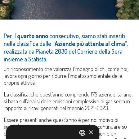
Per il
quarto anno
consecutivo, siamo stati inseriti
nella classifica delle “
Aziende più attente al clima
”,
realizzata da Pianeta 2030 del Corriere della Sera
insieme a Statista.
Un riconoscimento che valorizza l’impegno di chi, come noi,
lavora ogni giorno per ridurre l’impatto ambientale delle
proprie attività.
La classifica, che quest’anno comprende 175 aziende italiane,
si basa sull’analisi delle emissioni complessive di gas serra in
rapporto ai ricavi generati nel triennio 2021-2023.
Essere presenti anche quest’anno è per noi motivo di
soddisfazione, ma soprattutto uno stimolo a continuare su
×
questa strada. Sappiamo che la sostenibilità non è un