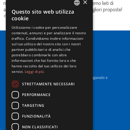
×
nostra visione dell’eccellenza alimentare. Saremo lieti di
accogliervi e condividere con voi le nostre migliori proposte!
Questo sito web utilizza
ITALIAN
🍅🍜🐟
cookie
ENGLISH
Utilizziamo i cookie per personalizzare
contenuti, annunci e per analizzare il nostro
traffico. Condividiamo inoltre informazioni
sul tuo utilizzo del nostro sito con i nostri
partner pubblicitari e di analisi che
potrebbero combinarle con altre
informazioni che hai fornito loro o che
hanno raccolto dal tuo utilizzo dei loro
NewPrinces S.p.A.
servizi.
Leggi di più
CF e P. Iva 00183410653 / REA di RE n°277595.
Ufficio del Registro: Camera di Commercio Industria Artigianato e
Agricoltura di Reggio Emilia.
STRETTAMENTE NECESSARI
Cap. Soc. € 43.935.050,00 i.v.
PERFORMANCE
Cookie Policy
TARGETING
Privacy Policy
Whistleblowing
FUNZIONALITÀ
Codice Etico e di Condotta
Informativa Imballi per il trasporto
NON CLASSIFICATI