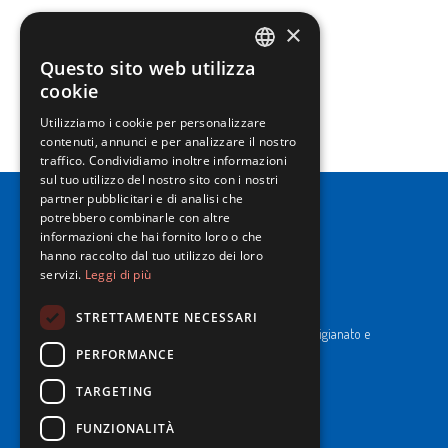
×
Questo sito web utilizza
ITALIAN
cookie
ENGLISH
Utilizziamo i cookie per personalizzare
contenuti, annunci e per analizzare il nostro
traffico. Condividiamo inoltre informazioni
sul tuo utilizzo del nostro sito con i nostri
partner pubblicitari e di analisi che
potrebbero combinarle con altre
informazioni che hai fornito loro o che
hanno raccolto dal tuo utilizzo dei loro
servizi.
Leggi di più
NewPrinces S.p.A.
CF e P. Iva 00183410653 / REA di RE n°277595.
STRETTAMENTE NECESSARI
Ufficio del Registro: Camera di Commercio Industria Artigianato e
Agricoltura di Reggio Emilia.
PERFORMANCE
Cap. Soc. € 43.935.050,00 i.v.
TARGETING
Cookie Policy
FUNZIONALITÀ
Privacy Policy