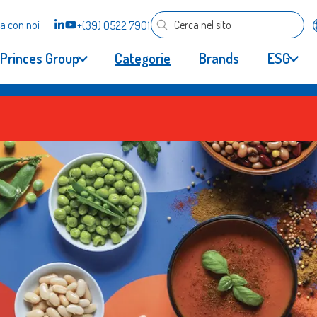
a con noi
+(39) 0522 7901
Princes Group
Categorie
Brands
ESG