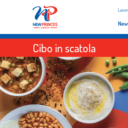
Lavor
New
Cibo in scatola